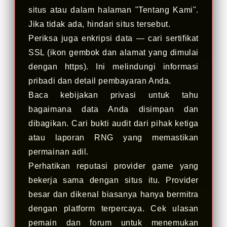
situs atau dalam halaman "Tentang Kami".
Jika tidak ada, hindari situs tersebut.
Periksa juga enkripsi data — cari sertifikat
SSL (ikon gembok dan alamat yang dimulai
dengan https). Ini melindungi informasi
pribadi dan detail pembayaran Anda.
Baca kebijakan privasi untuk tahu
bagaimana data Anda disimpan dan
dibagikan. Cari bukti audit dari pihak ketiga
atau laporan RNG yang memastikan
permainan adil.
Perhatikan reputasi provider game yang
bekerja sama dengan situs itu. Provider
besar dan dikenal biasanya hanya bermitra
dengan platform terpercaya. Cek ulasan
pemain dan forum untuk menemukan