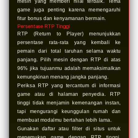
mesin yang memberi nilai terbaik. Tema
game juga penting karena memengaruhi
fitur bonus dan kenyamanan bermain.
Persentase RTP Tinggi
RTP (Return to Player) menunjukkan
persentase rata‑rata yang kembali ke
pemain dari total taruhan selama waktu
panjang. Pilih mesin dengan RTP di atas
96% jika tujuanmu adalah memaksimalkan
kemungkinan menang jangka panjang.
Periksa RTP yang tercantum di informasi
game atau di halaman penyedia. RTP
tinggi tidak menjamin kemenangan instan,
tapi mengurangi keunggulan rumah dan
membuat modalmu bertahan lebih lama.
Gunakan daftar atau filter di situs untuk
menemukan game dengan RTP tinggi.