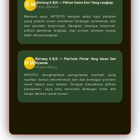
Bintang 4.8/5 — Pilihan Game Slot Yang Lengkap
D M
Dicky Maulana
Menurut saya, HPTOTO menjadi salah satu platform
yang praktis untuk menikmati berbagai permainan slot
dari provider terpercaya. Navigasi situsnya responsif,
pilihan gamenya lengkap, dan proses bermain terasa
lebih menyenangkan.
Bintang 4.8/5 — Platform Pintar Yang Aman Dan
H W
Nyaman
Hendra Wijaya
HPTOTO menghadirkan pengalaman bermain yang
nyaman berkat rekomendasi slot dari berbagai provider
resmi dalam satu tempat. Dengan banyaknya pilihan
permainan, saya bisa mencoba berbagai tema slot
tanpa merasa cepat bosan.