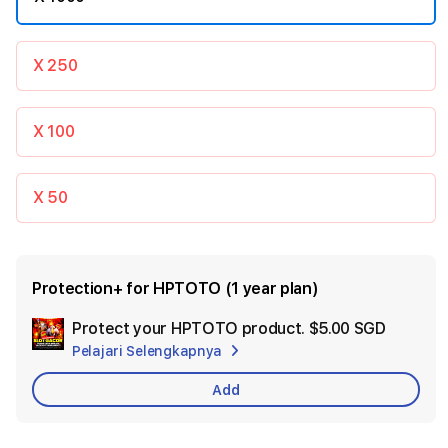
X 250
X 100
X 50
Protection+ for HPTOTO (1 year plan)
Protect your HPTOTO product.
$5.00 SGD
Add
Pelajari Selengkapnya
Apple
Care
Add