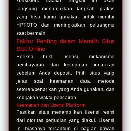
konsisten. Bacaan singkat ini akan
langsung menunjukkan langkah praktis
yang bisa kamu gunakan untuk menilai
HPTOTO dan meningkatkan peluangmu
saat bermain.
Faktor Penting dalam Memilih Situs
Slot Online
Periksa bukti lisensi, mekanisme
pembayaran, dan kecepatan penarikan
sebelum Anda deposit. Pilih situs yang
jelas soal keamanan data, metode
setoran/penarikan yang Anda gunakan, dan
kebijakan waktu pencairan.
Keamanan dan Lisensi Platform
Pastikan situs menampilkan lisensi resmi
dari otoritas perjudian yang diakui. Lisensi
ini biasanya tercantum di bagian bawah