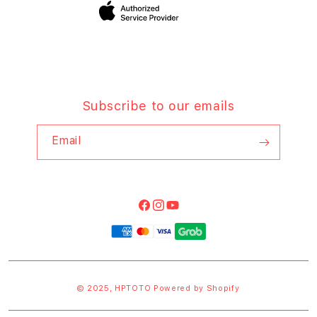
Site Terms of Use
Subscribe to our emails
Email
Facebook
Instagram
YouTube
Payment
methods
© 2025,
HPTOTO
Powered by Shopify