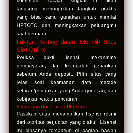
konsisten. Bacaan singkat ini akan
langsung menunjukkan langkah praktis
yang bisa kamu gunakan untuk menilai
HPTOTO dan meningkatkan peluangmu
saat bermain.
Faktor Penting dalam Memilih Situs
Slot Online
Periksa bukti lisensi, mekanisme
pembayaran, dan kecepatan penarikan
sebelum Anda deposit. Pilih situs yang
jelas soal keamanan data, metode
setoran/penarikan yang Anda gunakan, dan
kebijakan waktu pencairan.
Keamanan dan Lisensi Platform
Pastikan situs menampilkan lisensi resmi
dari otoritas perjudian yang diakui. Lisensi
ini biasanya tercantum di bagian bawah