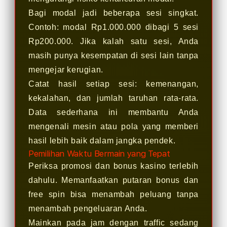
Bagi modal jadi beberapa sesi singkat.
Contoh: modal Rp1.000.000 dibagi 5 sesi
Rp200.000. Jika kalah satu sesi, Anda
masih punya kesempatan di sesi lain tanpa
mengejar kerugian.
Catat hasil setiap sesi: kemenangan,
kekalahan, dan jumlah taruhan rata-rata.
Data sederhana ini membantu Anda
mengenali mesin atau pola yang memberi
hasil lebih baik dalam jangka pendek.
Pemilihan Waktu Bermain yang Tepat
Periksa promosi dan bonus kasino terlebih
dahulu. Memanfaatkan putaran bonus dan
free spin bisa menambah peluang tanpa
menambah pengeluaran Anda.
Mainkan pada jam dengan traffic sedang