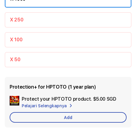
X 250
X 100
X 50
Protection+ for HPTOTO (1 year plan)
Protect your HPTOTO product.
$5.00 SGD
Add
Pelajari Selengkapnya
Apple
Care
Add