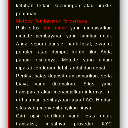
keluhan terkait kecurangan atau praktik
penipuan.
Metode Pembayaran Terpercaya
Pilih situs
slot online
yang menawarkan
metode pembayaran yang familiar untuk
Anda, seperti transfer bank lokal, e-wallet
populer, atau dompet kripto jika Anda
paham risikonya. Metode yang umum
dipakai cenderung lebih andal dan cepat.
Periksa batas deposit dan penarikan, serta
biaya yang dikenakan. Situs yang
transparan akan menampilkan informasi ini
di halaman pembayaran atau FAQ. Hindari
situs yang menyembunyikan biaya.
Cari opsi verifikasi yang jelas untuk
transaksi, misalnya prosedur KYC