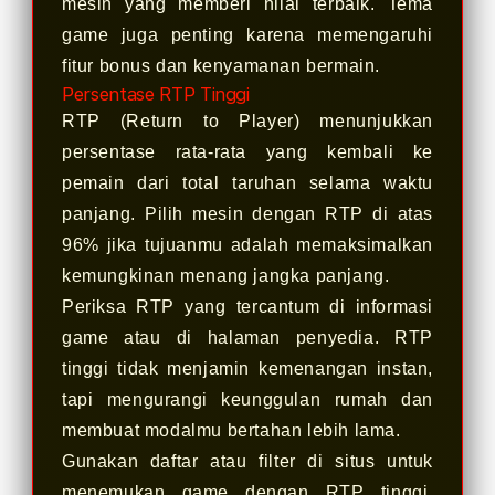
mesin yang memberi nilai terbaik. Tema
game juga penting karena memengaruhi
fitur bonus dan kenyamanan bermain.
Persentase RTP Tinggi
RTP (Return to Player) menunjukkan
persentase rata‑rata yang kembali ke
pemain dari total taruhan selama waktu
panjang. Pilih mesin dengan RTP di atas
96% jika tujuanmu adalah memaksimalkan
kemungkinan menang jangka panjang.
Periksa RTP yang tercantum di informasi
game atau di halaman penyedia. RTP
tinggi tidak menjamin kemenangan instan,
tapi mengurangi keunggulan rumah dan
membuat modalmu bertahan lebih lama.
Gunakan daftar atau filter di situs untuk
menemukan game dengan RTP tinggi.