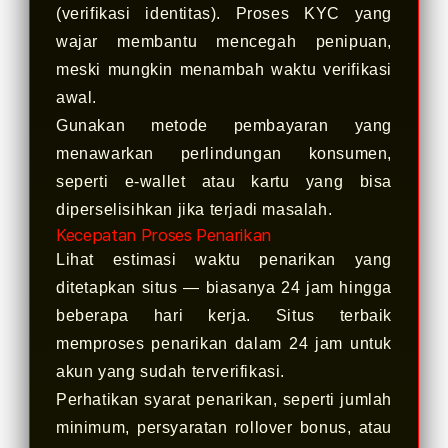
(verifikasi identitas). Proses KYC yang
wajar membantu mencegah penipuan,
meski mungkin menambah waktu verifikasi
awal.
Gunakan metode pembayaran yang
menawarkan perlindungan konsumen,
seperti e-wallet atau kartu yang bisa
diperselisihkan jika terjadi masalah.
Kecepatan Proses Penarikan
Lihat estimasi waktu penarikan yang
ditetapkan situs — biasanya 24 jam hingga
beberapa hari kerja. Situs terbaik
memproses penarikan dalam 24 jam untuk
akun yang sudah terverifikasi.
Perhatikan syarat penarikan, seperti jumlah
minimum, persyaratan rollover bonus, atau