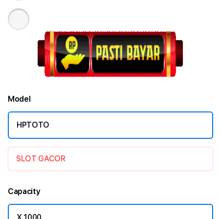
Model
HPTOTO
SLOT GACOR
Capacity
X 1000