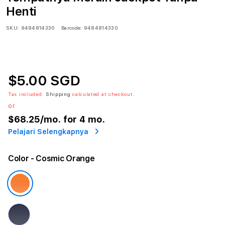
Henti
SKU:
9484814330
Barcode:
9484814330
$5.00 SGD
Tax included.
Shipping
calculated at checkout.
or
$68.25
/mo. for 4 mo.
Pelajari Selengkapnya
Color
- Cosmic Orange