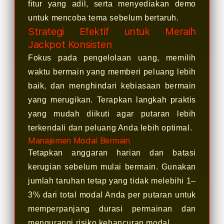
fitur yang adil, serta menyediakan demo
untuk mencoba tema sebelum bertaruh.
Strategi Efektif untuk Meraih
Jackpot Konsisten
Fokus pada pengelolaan uang, memilih
waktu bermain yang memberi peluang lebih
baik, dan menghindari kebiasaan bermain
yang merugikan. Terapkan langkah praktis
yang mudah diikuti agar putaran lebih
terkendali dan peluang Anda lebih optimal.
Manajemen Modal Bermain
Tetapkan anggaran harian dan batasi
kerugian sebelum mulai bermain. Gunakan
jumlah taruhan tetap yang tidak melebihi 1–
3% dari total modal Anda per putaran untuk
memperpanjang durasi permainan dan
mengurangi risiko kehancuran modal.