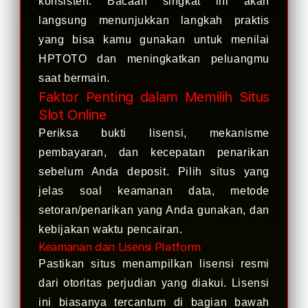
konsisten. Bacaan singkat ini akan
langsung menunjukkan langkah praktis
yang bisa kamu gunakan untuk menilai
HPTOTO dan meningkatkan peluangmu
saat bermain.
Faktor Penting dalam Memilih Situs
Slot Online
Periksa bukti lisensi, mekanisme
pembayaran, dan kecepatan penarikan
sebelum Anda deposit. Pilih situs yang
jelas soal keamanan data, metode
setoran/penarikan yang Anda gunakan, dan
kebijakan waktu pencairan.
Keamanan dan Lisensi Platform
Pastikan situs menampilkan lisensi resmi
dari otoritas perjudian yang diakui. Lisensi
ini biasanya tercantum di bagian bawah