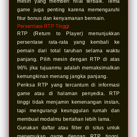
mesin yang memberi nilai terbaik. Tema
game juga penting karena memengaruhi
fitur bonus dan kenyamanan bermain.
Persentase RTP Tinggi
RTP (Return to Player) menunjukkan
persentase rata‑rata yang kembali ke
pemain dari total taruhan selama waktu
panjang. Pilih mesin dengan RTP di atas
96% jika tujuanmu adalah memaksimalkan
kemungkinan menang jangka panjang.
Periksa RTP yang tercantum di informasi
game atau di halaman penyedia. RTP
tinggi tidak menjamin kemenangan instan,
tapi mengurangi keunggulan rumah dan
membuat modalmu bertahan lebih lama.
Gunakan daftar atau filter di situs untuk
menemukan game dengan RTP tinggi.