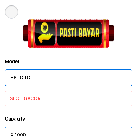
Model
HPTOTO
SLOT GACOR
Capacity
X 1000