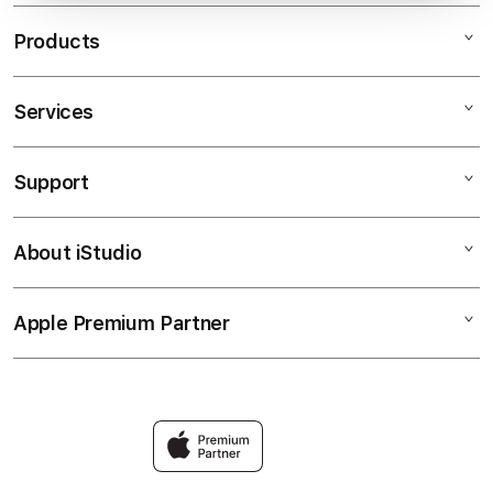
Products
Services
HPTOTO
SITUS SLOT
Support
AppleCare+
SLOT GACOR
Corporate
BANDAR SLOT
About iStudio
My Account
HPTOTO
SLOT ONLINE
Collection & Delivery
Elush Service Provider
BANDAR SLOT ONLINE
Apple Premium Partner
About Us
Returns & Exchanges
Financing Options
Find an iStudio near you
Contact Us
Trade-in
Why Shop at iStudio
FAQ
Traveller’s Reservation
Elush Corporate Website
Privacy Policy