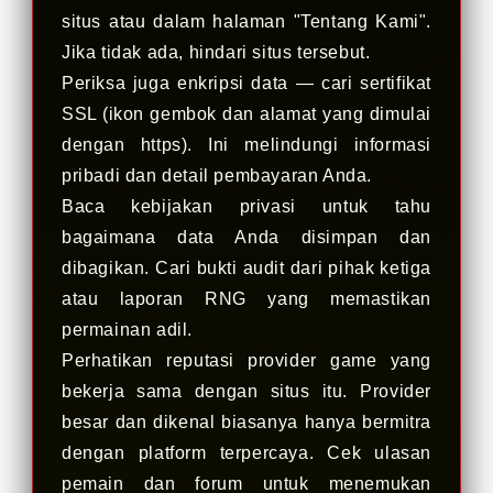
situs atau dalam halaman "Tentang Kami".
Jika tidak ada, hindari situs tersebut.
Periksa juga enkripsi data — cari sertifikat
SSL (ikon gembok dan alamat yang dimulai
dengan https). Ini melindungi informasi
pribadi dan detail pembayaran Anda.
Baca kebijakan privasi untuk tahu
bagaimana data Anda disimpan dan
dibagikan. Cari bukti audit dari pihak ketiga
atau laporan RNG yang memastikan
permainan adil.
Perhatikan reputasi provider game yang
bekerja sama dengan situs itu. Provider
besar dan dikenal biasanya hanya bermitra
dengan platform terpercaya. Cek ulasan
pemain dan forum untuk menemukan