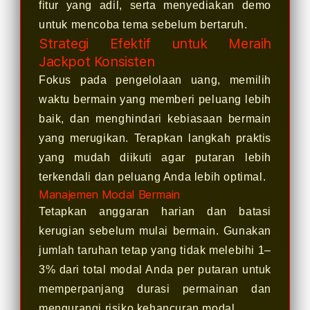
fitur yang adil, serta menyediakan demo
untuk mencoba tema sebelum bertaruh.
Strategi Efektif untuk Meraih
Jackpot Konsisten
Fokus pada pengelolaan uang, memilih
waktu bermain yang memberi peluang lebih
baik, dan menghindari kebiasaan bermain
yang merugikan. Terapkan langkah praktis
yang mudah diikuti agar putaran lebih
terkendali dan peluang Anda lebih optimal.
Manajemen Modal Bermain
Tetapkan anggaran harian dan batasi
kerugian sebelum mulai bermain. Gunakan
jumlah taruhan tetap yang tidak melebihi 1–
3% dari total modal Anda per putaran untuk
memperpanjang durasi permainan dan
mengurangi risiko kehancuran modal.