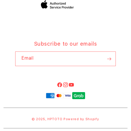
Site Terms of Use
Subscribe to our emails
Email
Facebook
Instagram
YouTube
Payment
methods
© 2025,
HPTOTO
Powered by Shopify