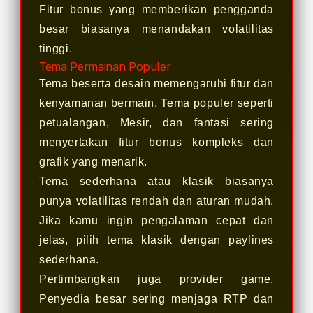
Fitur bonus yang memberikan pengganda
besar biasanya menandakan volatilitas
tinggi.
Tema Permainan Populer
Tema beserta desain memengaruhi fitur dan
kenyamanan bermain. Tema populer seperti
petualangan, Mesir, dan fantasi sering
menyertakan fitur bonus kompleks dan
grafik yang menarik.
Tema sederhana atau klasik biasanya
punya volatilitas rendah dan aturan mudah.
Jika kamu ingin pengalaman cepat dan
jelas, pilih tema klasik dengan paylines
sederhana.
Pertimbangkan juga provider game.
Penyedia besar sering menjaga RTP dan