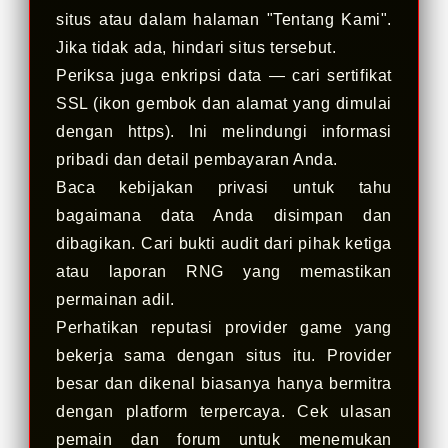
situs atau dalam halaman "Tentang Kami".
Jika tidak ada, hindari situs tersebut.
Periksa juga enkripsi data — cari sertifikat
SSL (ikon gembok dan alamat yang dimulai
dengan https). Ini melindungi informasi
pribadi dan detail pembayaran Anda.
Baca kebijakan privasi untuk tahu
bagaimana data Anda disimpan dan
dibagikan. Cari bukti audit dari pihak ketiga
atau laporan RNG yang memastikan
permainan adil.
Perhatikan reputasi provider game yang
bekerja sama dengan situs itu. Provider
besar dan dikenal biasanya hanya bermitra
dengan platform terpercaya. Cek ulasan
pemain dan forum untuk menemukan