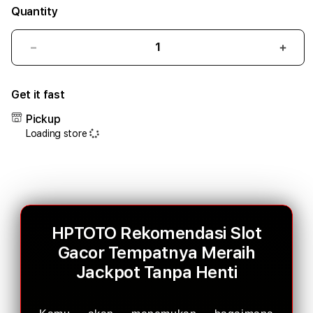
Quantity
Decrease
Incr
quantity
quant
for
for
Get it fast
Pickup
Loading store
HPTOTO Rekomendasi Slot
Gacor Tempatnya Meraih
Jackpot Tanpa Henti