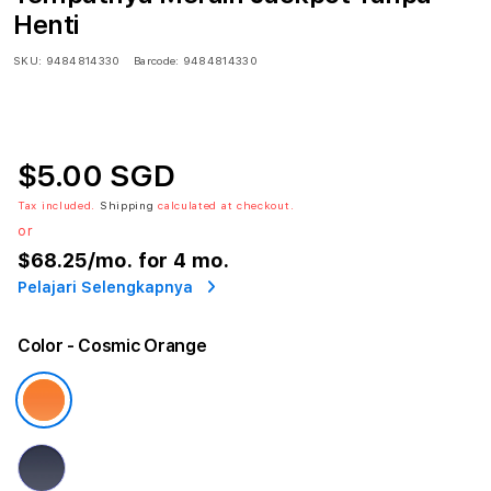
Henti
SKU:
9484814330
Barcode:
9484814330
$5.00 SGD
Tax included.
Shipping
calculated at checkout.
or
$68.25
/mo. for 4 mo.
Pelajari Selengkapnya
Color
- Cosmic Orange