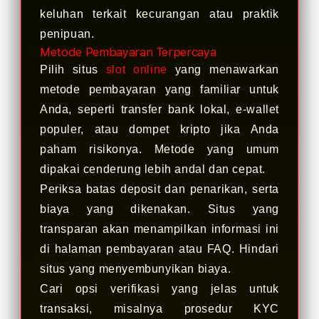
keluhan terkait kecurangan atau praktik
penipuan.
Metode Pembayaran Terpercaya
Pilih situs
slot online
yang menawarkan
metode pembayaran yang familiar untuk
Anda, seperti transfer bank lokal, e-wallet
populer, atau dompet kripto jika Anda
paham risikonya. Metode yang umum
dipakai cenderung lebih andal dan cepat.
Periksa batas deposit dan penarikan, serta
biaya yang dikenakan. Situs yang
transparan akan menampilkan informasi ini
di halaman pembayaran atau FAQ. Hindari
situs yang menyembunyikan biaya.
Cari opsi verifikasi yang jelas untuk
transaksi, misalnya prosedur KYC