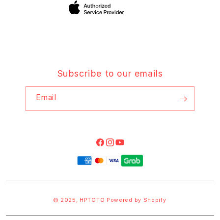
Site Terms of Use
Subscribe to our emails
Email
Facebook
Instagram
YouTube
Payment
methods
© 2025,
HPTOTO
Powered by Shopify