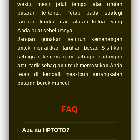
waktu “mesin jatuh tempo” atau urutan
putaran tertentu. Tetap pada strategi
taruhan terukur dan aturan keluar yang
Anda buat sebelumnya.
Jangan gunakan seluruh kemenangan
untuk menaikkan taruhan besar. Sisihkan
sebagian kemenangan sebagai cadangan
atau tarik sebagian untuk memastikan Anda
tetap di kendali meskipun serangkaian
putaran buruk muncul.
FAQ
Apa itu HPTOTO?