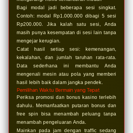
Bagi modal jadi beberapa sesi singkat.
Contoh: modal Rp1.000.000 dibagi 5 sesi
Rp200.000. Jika kalah satu sesi, Anda
masih punya kesempatan di sesi lain tanpa
mengejar kerugian.
Catat hasil setiap sesi: kemenangan,
kekalahan, dan jumlah taruhan rata-rata.
Data sederhana ini membantu Anda
mengenali mesin atau pola yang memberi
hasil lebih baik dalam jangka pendek.
Pemilihan Waktu Bermain yang Tepat
Periksa promosi dan bonus kasino terlebih
dahulu. Memanfaatkan putaran bonus dan
free spin bisa menambah peluang tanpa
menambah pengeluaran Anda.
Mainkan pada jam dengan traffic sedang