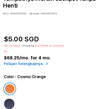
Henti
SKU:
9484814330
Barcode:
9484814330
$5.00 SGD
Tax included.
Shipping
calculated at checkout.
or
$68.25
/mo. for 4 mo.
Pelajari Selengkapnya
Color
- Cosmic Orange