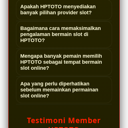
HPTOTO merupakan sebuah
Apakah HPTOTO menyediakan
platform bandar slot online yang
banyak pilihan provider slot?
menyediakan berbagai pilihan
Ya, HPTOTO menawarkan beragam
permainan slot gacor dari sejumlah
Bagaimana cara memaksimalkan
provider slot populer dengan koleksi
pengalaman bermain slot di
provider yang tersedia di dalam
HPTOTO?
permainan yang lengkap, sehingga
layanannya.
pemain dapat memilih game sesuai
Pemain disarankan memahami fitur
Mengapa banyak pemain memilih
preferensi dan gaya bermain masing-
setiap permainan, mengatur modal
HPTOTO sebagai tempat bermain
masing.
slot online?
dengan bijak, memilih game yang
sesuai, serta memanfaatkan bonus
Karena HPTOTO menawarkan
Apa yang perlu diperhatikan
atau promosi yang tersedia untuk
tampilan yang responsif, proses
sebelum memainkan permainan
menambah pengalaman bermain.
slot online?
transaksi yang praktis, pilihan
permainan yang beragam, serta
Penting untuk memahami aturan
layanan yang dapat diakses kapan
permainan, menetapkan batas
Testimoni Member
saja melalui berbagai perangkat.
pengeluaran, serta bermain secara