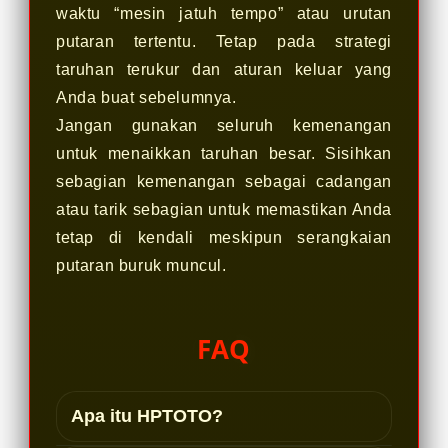
waktu “mesin jatuh tempo” atau urutan
putaran tertentu. Tetap pada strategi
taruhan terukur dan aturan keluar yang
Anda buat sebelumnya.
Jangan gunakan seluruh kemenangan
untuk menaikkan taruhan besar. Sisihkan
sebagian kemenangan sebagai cadangan
atau tarik sebagian untuk memastikan Anda
tetap di kendali meskipun serangkaian
putaran buruk muncul.
FAQ
Apa itu HPTOTO?