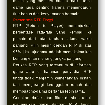
mesin yang memberi nilai terbaik. Tema
game juga penting karena memengaruhi
fitur bonus dan kenyamanan bermain.
Persentase RTP Tinggi
RTP (Return to Player) menunjukkan
persentase rata‑rata yang kembali ke
pemain dari total taruhan selama waktu
panjang. Pilih mesin dengan RTP di atas
96% jika tujuanmu adalah memaksimalkan
kemungkinan menang jangka panjang.
Periksa RTP yang tercantum di informasi
game atau di halaman penyedia. RTP
tinggi tidak menjamin kemenangan instan,
tapi mengurangi keunggulan rumah dan
membuat modalmu bertahan lebih lama.
Gunakan daftar atau filter di situs untuk
menemukan game dengan RTP tinggi.