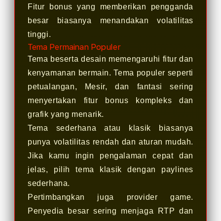
Fitur bonus yang memberikan pengganda
besar biasanya menandakan volatilitas
tinggi.
Tema Permainan Populer
Tema beserta desain memengaruhi fitur dan
kenyamanan bermain. Tema populer seperti
petualangan, Mesir, dan fantasi sering
menyertakan fitur bonus kompleks dan
grafik yang menarik.
Tema sederhana atau klasik biasanya
punya volatilitas rendah dan aturan mudah.
Jika kamu ingin pengalaman cepat dan
jelas, pilih tema klasik dengan paylines
sederhana.
Pertimbangkan juga provider game.
Penyedia besar sering menjaga RTP dan