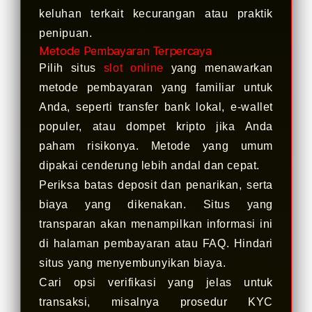
keluhan terkait kecurangan atau praktik
penipuan.
Metode Pembayaran Terpercaya
Pilih situs
slot online
yang menawarkan
metode pembayaran yang familiar untuk
Anda, seperti transfer bank lokal, e-wallet
populer, atau dompet kripto jika Anda
paham risikonya. Metode yang umum
dipakai cenderung lebih andal dan cepat.
Periksa batas deposit dan penarikan, serta
biaya yang dikenakan. Situs yang
transparan akan menampilkan informasi ini
di halaman pembayaran atau FAQ. Hindari
situs yang menyembunyikan biaya.
Cari opsi verifikasi yang jelas untuk
transaksi, misalnya prosedur KYC