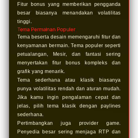
Fitur bonus yang memberikan pengganda
besar biasanya menandakan volatilitas
tinggi.
Tema Permainan Populer
Tema beserta desain memengaruhi fitur dan
kenyamanan bermain. Tema populer seperti
petualangan, Mesir, dan fantasi sering
menyertakan fitur bonus kompleks dan
grafik yang menarik.
Tema sederhana atau klasik biasanya
punya volatilitas rendah dan aturan mudah.
Jika kamu ingin pengalaman cepat dan
jelas, pilih tema klasik dengan paylines
sederhana.
Pertimbangkan juga provider game.
Penyedia besar sering menjaga RTP dan