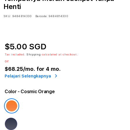
Henti
SKU:
9484814330
Barcode:
9484814330
$5.00 SGD
Tax included.
Shipping
calculated at checkout.
or
$68.25
/mo. for 4 mo.
Pelajari Selengkapnya
Color
- Cosmic Orange