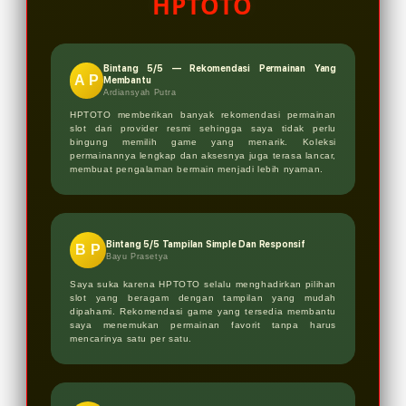
HPTOTO
bertanggung jawab dengan
menyadari bahwa permainan ini
mengandung risiko kehilangan uang.
Bintang 5/5 — Rekomendasi Permainan Yang
A P
Membantu
Ardiansyah Putra
HPTOTO memberikan banyak rekomendasi permainan
slot dari provider resmi sehingga saya tidak perlu
bingung memilih game yang menarik. Koleksi
permainannya lengkap dan aksesnya juga terasa lancar,
membuat pengalaman bermain menjadi lebih nyaman.
Bintang 5/5 Tampilan Simple Dan Responsif
B P
Bayu Prasetya
Saya suka karena HPTOTO selalu menghadirkan pilihan
slot yang beragam dengan tampilan yang mudah
dipahami. Rekomendasi game yang tersedia membantu
saya menemukan permainan favorit tanpa harus
mencarinya satu per satu.