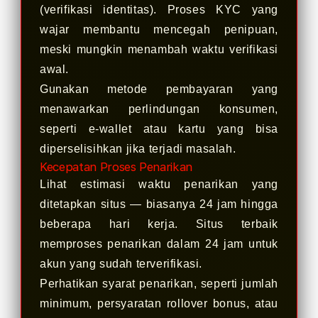
(verifikasi identitas). Proses KYC yang
wajar membantu mencegah penipuan,
meski mungkin menambah waktu verifikasi
awal.
Gunakan metode pembayaran yang
menawarkan perlindungan konsumen,
seperti e-wallet atau kartu yang bisa
diperselisihkan jika terjadi masalah.
Kecepatan Proses Penarikan
Lihat estimasi waktu penarikan yang
ditetapkan situs — biasanya 24 jam hingga
beberapa hari kerja. Situs terbaik
memproses penarikan dalam 24 jam untuk
akun yang sudah terverifikasi.
Perhatikan syarat penarikan, seperti jumlah
minimum, persyaratan rollover bonus, atau