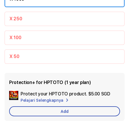
X 250
X 100
X 50
Protection+ for HPTOTO (1 year plan)
Protect your HPTOTO product.
$5.00 SGD
Add
Pelajari Selengkapnya
Apple
Care
Add