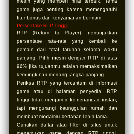
mesin yang memberi nilai terbaik. Tema
game juga penting karena memengaruhi
fitur bonus dan kenyamanan bermain.
Persentase RTP Tinggi
RTP (Return to Player) menunjukkan
persentase rata‑rata yang kembali ke
pemain dari total taruhan selama waktu
panjang. Pilih mesin dengan RTP di atas
96% jika tujuanmu adalah memaksimalkan
kemungkinan menang jangka panjang.
Periksa RTP yang tercantum di informasi
game atau di halaman penyedia. RTP
tinggi tidak menjamin kemenangan instan,
tapi mengurangi keunggulan rumah dan
membuat modalmu bertahan lebih lama.
Gunakan daftar atau filter di situs untuk
menemukan game dengan RTP tinggi.