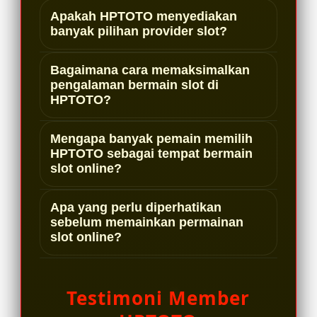
HPTOTO merupakan sebuah
Apakah HPTOTO menyediakan
platform bandar slot online yang
banyak pilihan provider slot?
menyediakan berbagai pilihan
Ya, HPTOTO menawarkan beragam
permainan slot gacor dari sejumlah
Bagaimana cara memaksimalkan
provider slot populer dengan koleksi
pengalaman bermain slot di
provider yang tersedia di dalam
HPTOTO?
permainan yang lengkap, sehingga
layanannya.
pemain dapat memilih game sesuai
Pemain disarankan memahami fitur
Mengapa banyak pemain memilih
preferensi dan gaya bermain masing-
setiap permainan, mengatur modal
HPTOTO sebagai tempat bermain
masing.
slot online?
dengan bijak, memilih game yang
sesuai, serta memanfaatkan bonus
Karena HPTOTO menawarkan
Apa yang perlu diperhatikan
atau promosi yang tersedia untuk
tampilan yang responsif, proses
sebelum memainkan permainan
menambah pengalaman bermain.
slot online?
transaksi yang praktis, pilihan
permainan yang beragam, serta
Penting untuk memahami aturan
layanan yang dapat diakses kapan
permainan, menetapkan batas
Testimoni Member
saja melalui berbagai perangkat.
pengeluaran, serta bermain secara