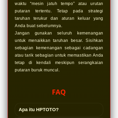
waktu “mesin jatuh tempo” atau urutan
putaran tertentu. Tetap pada strategi
taruhan terukur dan aturan keluar yang
Anda buat sebelumnya.
Jangan gunakan seluruh kemenangan
untuk menaikkan taruhan besar. Sisihkan
sebagian kemenangan sebagai cadangan
atau tarik sebagian untuk memastikan Anda
tetap di kendali meskipun serangkaian
putaran buruk muncul.
FAQ
Apa itu HPTOTO?