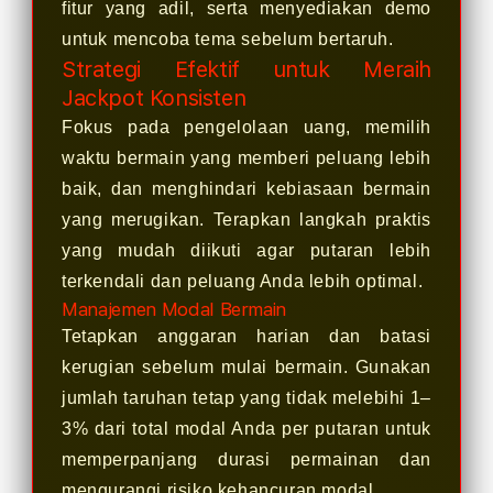
fitur yang adil, serta menyediakan demo
untuk mencoba tema sebelum bertaruh.
Strategi Efektif untuk Meraih
Jackpot Konsisten
Fokus pada pengelolaan uang, memilih
waktu bermain yang memberi peluang lebih
baik, dan menghindari kebiasaan bermain
yang merugikan. Terapkan langkah praktis
yang mudah diikuti agar putaran lebih
terkendali dan peluang Anda lebih optimal.
Manajemen Modal Bermain
Tetapkan anggaran harian dan batasi
kerugian sebelum mulai bermain. Gunakan
jumlah taruhan tetap yang tidak melebihi 1–
3% dari total modal Anda per putaran untuk
memperpanjang durasi permainan dan
mengurangi risiko kehancuran modal.