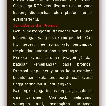
Catat juga RTP versi live atau aktual yang
kadang diumumkan oleh platform untuk
event tertentu.
Jenis Bonus dan Promosi
Bonus memengaruhi frekuensi dan ukuran
kemenangan yang bisa kamu peroleh. Cari
fitur seperti free spins, wild bertumpuk,
respin, dan putaran bonus bertingkat.
Periksa syarat taruhan (wagering) dan
batasan kemenangan pada promosi.
Promosi tanpa persyaratan ketat memberi
keuntungan nyata; promosi dengan syarat
tinggi seringkali sulit diuangkan.
Bandingkan juga bonus deposit, cashback,
dan turnamen. Cashback melindungi
sebagian rugi, sedangkan turnamen