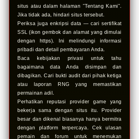
situs atau dalam halaman "Tentang Kami".
Jika tidak ada, hindari situs tersebut.
Periksa juga enkripsi data — cari sertifikat
SSL (ikon gembok dan alamat yang dimulai
dengan https). Ini melindungi informasi
pribadi dan detail pembayaran Anda.
Baca kebijakan privasi untuk tahu
bagaimana data Anda disimpan dan
dibagikan. Cari bukti audit dari pihak ketiga
atau laporan RNG yang memastikan
permainan adil.
Perhatikan reputasi provider game yang
bekerja sama dengan situs itu. Provider
besar dan dikenal biasanya hanya bermitra
dengan platform terpercaya. Cek ulasan
pemain dan forum untuk menemukan