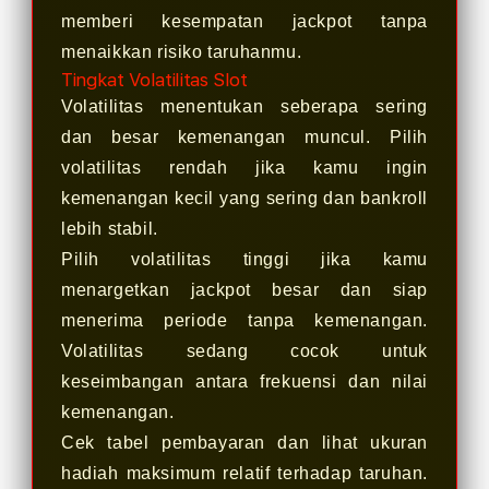
memberi kesempatan jackpot tanpa
menaikkan risiko taruhanmu.
Tingkat Volatilitas Slot
Volatilitas menentukan seberapa sering
dan besar kemenangan muncul. Pilih
volatilitas rendah jika kamu ingin
kemenangan kecil yang sering dan bankroll
lebih stabil.
Pilih volatilitas tinggi jika kamu
menargetkan jackpot besar dan siap
menerima periode tanpa kemenangan.
Volatilitas sedang cocok untuk
keseimbangan antara frekuensi dan nilai
kemenangan.
Cek tabel pembayaran dan lihat ukuran
hadiah maksimum relatif terhadap taruhan.