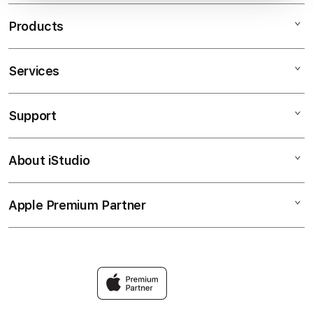
Products
Services
HPTOTO
SITUS SLOT
Support
AppleCare+
SLOT GACOR
Corporate
BANDAR SLOT
About iStudio
My Account
HPTOTO
SLOT ONLINE
Collection & Delivery
Elush Service Provider
BANDAR SLOT ONLINE
Apple Premium Partner
About Us
Returns & Exchanges
Financing Options
Find an iStudio near you
Contact Us
Trade-in
Why Shop at iStudio
FAQ
Traveller’s Reservation
Elush Corporate Website
Privacy Policy