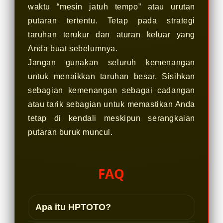
waktu “mesin jatuh tempo” atau urutan
putaran tertentu. Tetap pada strategi
taruhan terukur dan aturan keluar yang
Anda buat sebelumnya.
Jangan gunakan seluruh kemenangan
untuk menaikkan taruhan besar. Sisihkan
sebagian kemenangan sebagai cadangan
atau tarik sebagian untuk memastikan Anda
tetap di kendali meskipun serangkaian
putaran buruk muncul.
FAQ
Apa itu HPTOTO?