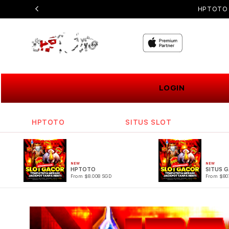
HPTOTO R
LOGIN
HPTOTO
SITUS SLOT
NEW
NEW
HPTOTO
SITUS 
From $8.008 SGD
From $80
Skip to
product
information