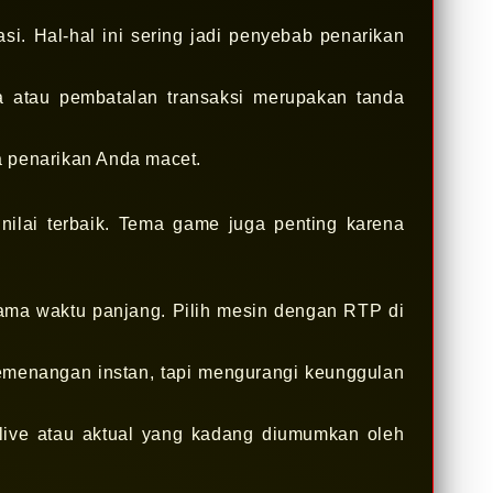
si. Hal-hal ini sering jadi penyebab penarikan
a atau pembatalan transaksi merupakan tanda
a penarikan Anda macet.
 nilai terbaik. Tema game juga penting karena
elama waktu panjang. Pilih mesin dengan RTP di
kemenangan instan, tapi mengurangi keunggulan
 live atau aktual yang kadang diumumkan oleh