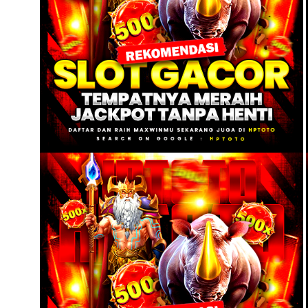
Open
media
2
in
modal