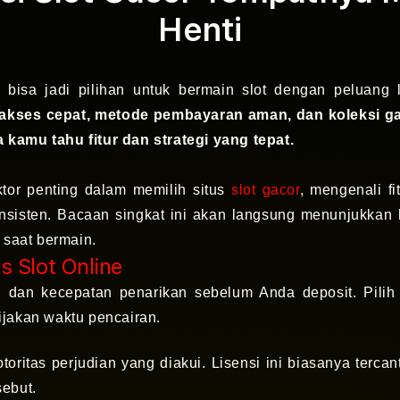
Henti
bisa jadi pilihan untuk bermain slot dengan peluang
akses cepat, metode pembayaran aman, dan koleksi g
ka kamu tahu fitur dan strategi yang tepat.
aktor penting dalam memilih situs
slot gacor
, mengenali f
onsisten. Bacaan singkat ini akan langsung menunjukkan
saat bermain.
s Slot Online
, dan kecepatan penarikan sebelum Anda deposit. Pilih
ijakan waktu pencairan.
otoritas perjudian yang diakui. Lisensi ini biasanya ter
sebut.