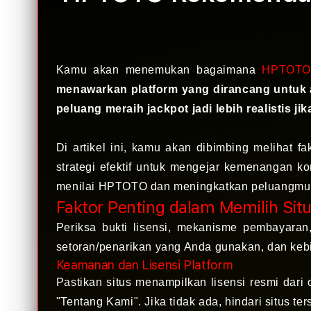
Kamu akan menemukan bagaimana
HPTOTO
menawarkan platform yang dirancang untuk 
peluang meraih jackpot jadi lebih realistis ji
Di artikel ini, kamu akan dibimbing melihat f
strategi efektif untuk mengejar kemenangan k
menilai HPTOTO dan meningkatkan peluangmu 
Faktor Penting dalam Memilih Situ
Periksa bukti lisensi, mekanisme pembayaran
setoran/penarikan yang Anda gunakan, dan keb
Keamanan dan Lisensi Platform
Pastikan situs menampilkan lisensi resmi dari 
"Tentang Kami". Jika tidak ada, hindari situs ter