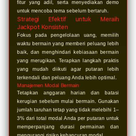
fitur yang adil, serta menyediakan demo
untuk mencoba tema sebelum bertaruh.
Strategi Efektif untuk Meraih
Jackpot Konsisten
Fokus pada pengelolaan uang, memilih
waktu bermain yang memberi peluang lebih
baik, dan menghindari kebiasaan bermain
yang merugikan. Terapkan langkah praktis
yang mudah diikuti agar putaran lebih
terkendali dan peluang Anda lebih optimal.
Manajemen Modal Bermain
Tetapkan anggaran harian dan batasi
kerugian sebelum mulai bermain. Gunakan
jumlah taruhan tetap yang tidak melebihi 1–
3% dari total modal Anda per putaran untuk
memperpanjang durasi permainan dan
mengurangi risiko kehancuran modal.