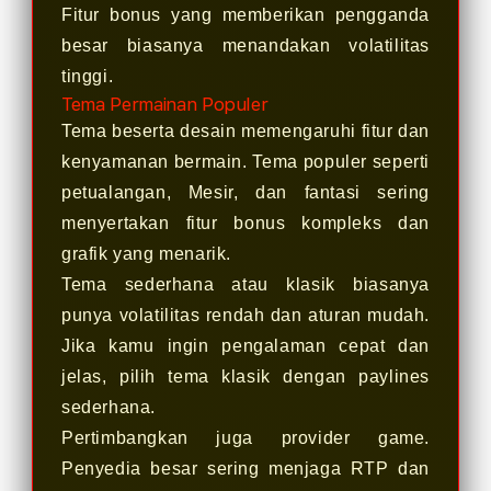
Fitur bonus yang memberikan pengganda
besar biasanya menandakan volatilitas
tinggi.
Tema Permainan Populer
Tema beserta desain memengaruhi fitur dan
kenyamanan bermain. Tema populer seperti
petualangan, Mesir, dan fantasi sering
menyertakan fitur bonus kompleks dan
grafik yang menarik.
Tema sederhana atau klasik biasanya
punya volatilitas rendah dan aturan mudah.
Jika kamu ingin pengalaman cepat dan
jelas, pilih tema klasik dengan paylines
sederhana.
Pertimbangkan juga provider game.
Penyedia besar sering menjaga RTP dan