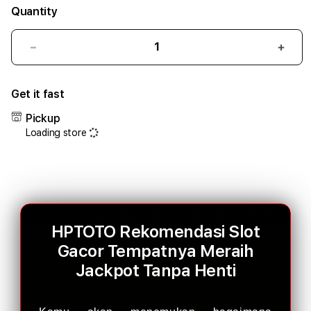
Quantity
Decrease
Incr
quantity
quant
for
for
Get it fast
Pickup
Loading store
HPTOTO Rekomendasi Slot
Gacor Tempatnya Meraih
Jackpot Tanpa Henti