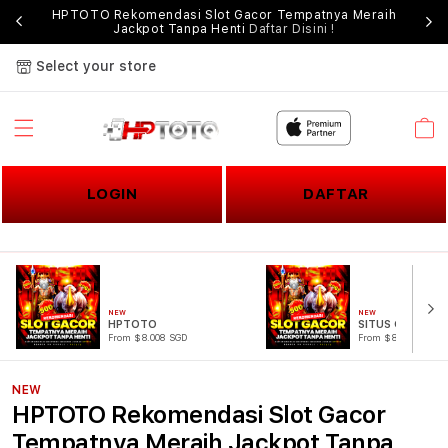
HPTOTO Rekomendasi Slot Gacor Tempatnya Meraih
Jackpot Tanpa Henti
Daftar Disini !
Select your store
Cart
LOGIN
DAFTAR
NEW
NEW
HPTOTO
SITUS GACOR
From $8.008 SGD
From $807.77 SGD
NEW
HPTOTO Rekomendasi Slot Gacor
Tempatnya Meraih Jackpot Tanpa