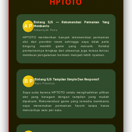
HPTOTO
bertanggung jawab dengan
menyadari bahwa permainan ini
mengandung risiko kehilangan uang.
Bintang 5/5 — Rekomendasi Permainan Yang
A P
Membantu
Ardiansyah Putra
HPTOTO memberikan banyak rekomendasi permainan
slot dari provider resmi sehingga saya tidak perlu
bingung memilih game yang menarik. Koleksi
permainannya lengkap dan aksesnya juga terasa lancar,
membuat pengalaman bermain menjadi lebih nyaman.
Bintang 5/5 Tampilan Simple Dan Responsif
B P
Bayu Prasetya
Saya suka karena HPTOTO selalu menghadirkan pilihan
slot yang beragam dengan tampilan yang mudah
dipahami. Rekomendasi game yang tersedia membantu
saya menemukan permainan favorit tanpa harus
mencarinya satu per satu.