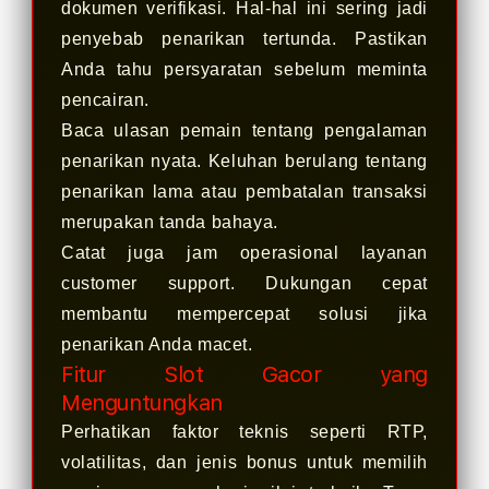
dokumen verifikasi. Hal-hal ini sering jadi
penyebab penarikan tertunda. Pastikan
Anda tahu persyaratan sebelum meminta
pencairan.
Baca ulasan pemain tentang pengalaman
penarikan nyata. Keluhan berulang tentang
penarikan lama atau pembatalan transaksi
merupakan tanda bahaya.
Catat juga jam operasional layanan
customer support. Dukungan cepat
membantu mempercepat solusi jika
penarikan Anda macet.
Fitur Slot Gacor yang
Menguntungkan
Perhatikan faktor teknis seperti RTP,
volatilitas, dan jenis bonus untuk memilih