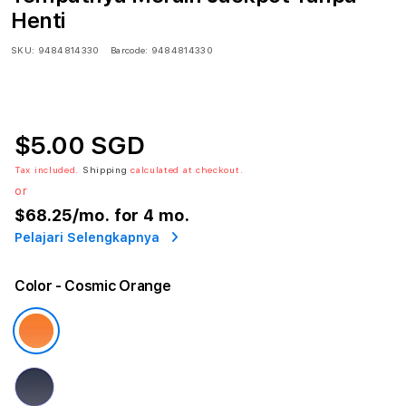
Henti
SKU:
9484814330
Barcode:
9484814330
$5.00 SGD
Tax included.
Shipping
calculated at checkout.
or
$68.25
/mo. for 4 mo.
Pelajari Selengkapnya
Color
- Cosmic Orange