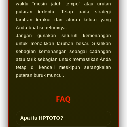
waktu “mesin jatuh tempo” atau urutan
putaran tertentu. Tetap pada strategi
taruhan terukur dan aturan keluar yang
Anda buat sebelumnya.
Jangan gunakan seluruh kemenangan
untuk menaikkan taruhan besar. Sisihkan
sebagian kemenangan sebagai cadangan
atau tarik sebagian untuk memastikan Anda
tetap di kendali meskipun serangkaian
putaran buruk muncul.
FAQ
Apa itu HPTOTO?