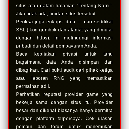
situs atau dalam halaman "Tentang Kami".
Jika tidak ada, hindari situs tersebut.
Periksa juga enkripsi data — cari sertifikat
SSL (ikon gembok dan alamat yang dimulai
dengan https). Ini melindungi informasi
pribadi dan detail pembayaran Anda.
Baca kebijakan privasi untuk tahu
bagaimana data Anda disimpan dan
dibagikan. Cari bukti audit dari pihak ketiga
atau laporan RNG yang memastikan
permainan adil.
Perhatikan reputasi provider game yang
bekerja sama dengan situs itu. Provider
besar dan dikenal biasanya hanya bermitra
dengan platform terpercaya. Cek ulasan
pemain dan forum untuk menemukan