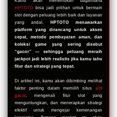
Kamu akan menemukan bagaimana
HPTOTO
bisa jadi pilihan untuk bermain
slot dengan peluang lebih baik dan layanan
yang andal.
HPTOTO menawarkan
platform yang dirancang untuk akses
cepat, metode pembayaran aman, dan
koleksi game yang sering disebut
“gacor” — sehingga peluang meraih
jackpot jadi lebih realistis jika kamu tahu
fitur dan strategi yang tepat.
Di artikel ini, kamu akan dibimbing melihat
faktor penting dalam memilih situs
slot
gacor
, mengenali fitur slot yang
menguntungkan, dan menerapkan strategi
efektif untuk mengejar kemenangan