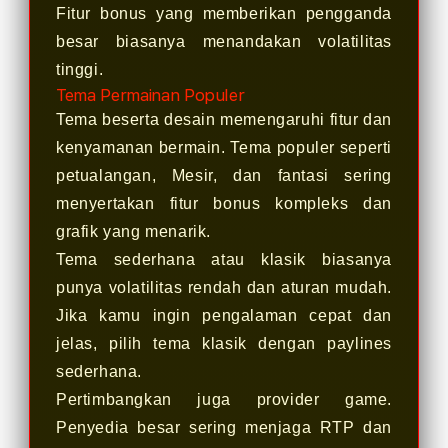
Fitur bonus yang memberikan pengganda
besar biasanya menandakan volatilitas
tinggi.
Tema Permainan Populer
Tema beserta desain memengaruhi fitur dan
kenyamanan bermain. Tema populer seperti
petualangan, Mesir, dan fantasi sering
menyertakan fitur bonus kompleks dan
grafik yang menarik.
Tema sederhana atau klasik biasanya
punya volatilitas rendah dan aturan mudah.
Jika kamu ingin pengalaman cepat dan
jelas, pilih tema klasik dengan paylines
sederhana.
Pertimbangkan juga provider game.
Penyedia besar sering menjaga RTP dan