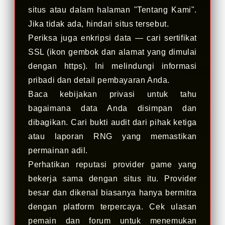
situs atau dalam halaman "Tentang Kami".
Jika tidak ada, hindari situs tersebut.
Periksa juga enkripsi data — cari sertifikat
SSL (ikon gembok dan alamat yang dimulai
dengan https). Ini melindungi informasi
pribadi dan detail pembayaran Anda.
Baca kebijakan privasi untuk tahu
bagaimana data Anda disimpan dan
dibagikan. Cari bukti audit dari pihak ketiga
atau laporan RNG yang memastikan
permainan adil.
Perhatikan reputasi provider game yang
bekerja sama dengan situs itu. Provider
besar dan dikenal biasanya hanya bermitra
dengan platform terpercaya. Cek ulasan
pemain dan forum untuk menemukan