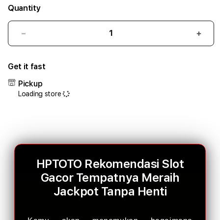
Quantity
Decrease
Incr
quantity
quant
for
for
Get it fast
Pickup
Loading store
HPTOTO Rekomendasi Slot
Gacor Tempatnya Meraih
Jackpot Tanpa Henti