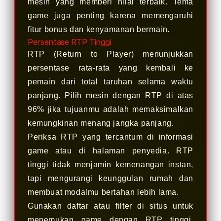
mesin yang memberi nilai terbaik. Tema
game juga penting karena memengaruhi
fitur bonus dan kenyamanan bermain.
Persentase RTP Tinggi
RTP (Return to Player) menunjukkan
persentase rata‑rata yang kembali ke
pemain dari total taruhan selama waktu
panjang. Pilih mesin dengan RTP di atas
96% jika tujuanmu adalah memaksimalkan
kemungkinan menang jangka panjang.
Periksa RTP yang tercantum di informasi
game atau di halaman penyedia. RTP
tinggi tidak menjamin kemenangan instan,
tapi mengurangi keunggulan rumah dan
membuat modalmu bertahan lebih lama.
Gunakan daftar atau filter di situs untuk
menemukan game dengan RTP tinggi.