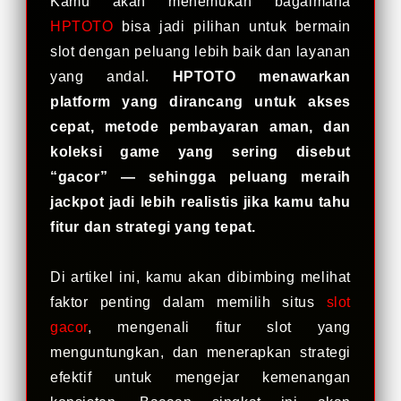
Kamu akan menemukan bagaimana
HPTOTO
bisa jadi pilihan untuk bermain
slot dengan peluang lebih baik dan layanan
yang andal.
HPTOTO menawarkan
platform yang dirancang untuk akses
cepat, metode pembayaran aman, dan
koleksi game yang sering disebut
“gacor” — sehingga peluang meraih
jackpot jadi lebih realistis jika kamu tahu
fitur dan strategi yang tepat.
Di artikel ini, kamu akan dibimbing melihat
faktor penting dalam memilih situs
slot
gacor
, mengenali fitur slot yang
menguntungkan, dan menerapkan strategi
efektif untuk mengejar kemenangan