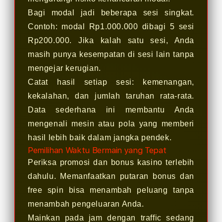
Bagi modal jadi beberapa sesi singkat.
Contoh: modal Rp1.000.000 dibagi 5 sesi
Rp200.000. Jika kalah satu sesi, Anda
masih punya kesempatan di sesi lain tanpa
mengejar kerugian.
Catat hasil setiap sesi: kemenangan,
kekalahan, dan jumlah taruhan rata-rata.
Data sederhana ini membantu Anda
mengenali mesin atau pola yang memberi
hasil lebih baik dalam jangka pendek.
Pemilihan Waktu Bermain yang Tepat
Periksa promosi dan bonus kasino terlebih
dahulu. Memanfaatkan putaran bonus dan
free spin bisa menambah peluang tanpa
menambah pengeluaran Anda.
Mainkan pada jam dengan traffic sedang