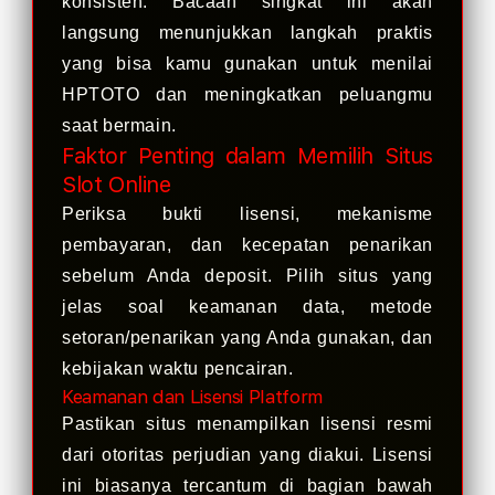
konsisten. Bacaan singkat ini akan
langsung menunjukkan langkah praktis
yang bisa kamu gunakan untuk menilai
HPTOTO dan meningkatkan peluangmu
saat bermain.
Faktor Penting dalam Memilih Situs
Slot Online
Periksa bukti lisensi, mekanisme
pembayaran, dan kecepatan penarikan
sebelum Anda deposit. Pilih situs yang
jelas soal keamanan data, metode
setoran/penarikan yang Anda gunakan, dan
kebijakan waktu pencairan.
Keamanan dan Lisensi Platform
Pastikan situs menampilkan lisensi resmi
dari otoritas perjudian yang diakui. Lisensi
ini biasanya tercantum di bagian bawah