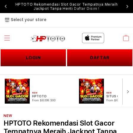
HPTOTO Rekomendasi Slot Gacor Tempatnya Meraih
Jackpot Tanpa Henti
Daftar Disini !
Select your store
Cart
LOGIN
DAFTAR
NEW
NEW
HPTOTO
SITUS GACOR
From $8.008 SGD
From $807.77 SGD
NEW
HPTOTO Rekomendasi Slot Gacor
Tempatnya Meraih Jackpot Tanpa