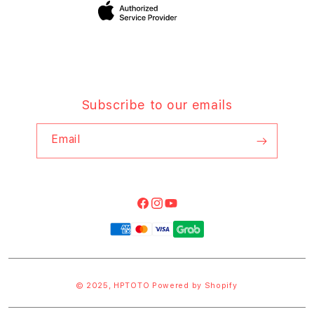
Site Terms of Use
Subscribe to our emails
Email
Facebook
Instagram
YouTube
Payment
methods
© 2025,
HPTOTO
Powered by Shopify