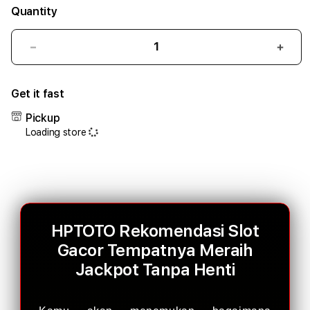
Quantity
Decrease
Incr
quantity
quant
for
for
Get it fast
Pickup
Loading store
HPTOTO Rekomendasi Slot
Gacor Tempatnya Meraih
Jackpot Tanpa Henti