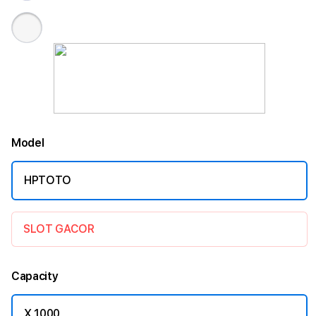
Model
HPTOTO
SLOT GACOR
Capacity
X 1000