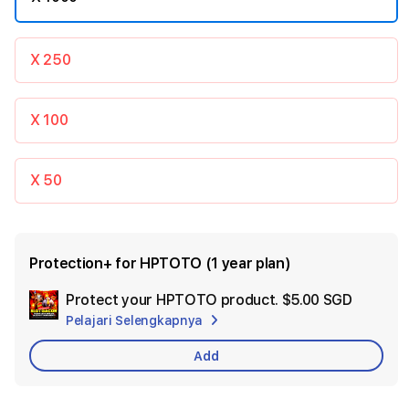
X 250
X 100
X 50
Protection+ for HPTOTO (1 year plan)
Protect your HPTOTO product.
$5.00 SGD
Add
Pelajari Selengkapnya
Apple
Care
Add