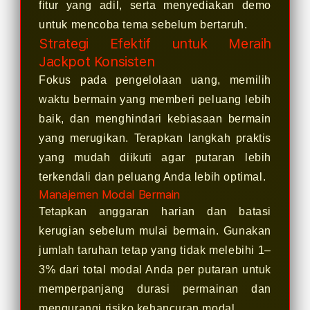
fitur yang adil, serta menyediakan demo
untuk mencoba tema sebelum bertaruh.
Strategi Efektif untuk Meraih
Jackpot Konsisten
Fokus pada pengelolaan uang, memilih
waktu bermain yang memberi peluang lebih
baik, dan menghindari kebiasaan bermain
yang merugikan. Terapkan langkah praktis
yang mudah diikuti agar putaran lebih
terkendali dan peluang Anda lebih optimal.
Manajemen Modal Bermain
Tetapkan anggaran harian dan batasi
kerugian sebelum mulai bermain. Gunakan
jumlah taruhan tetap yang tidak melebihi 1–
3% dari total modal Anda per putaran untuk
memperpanjang durasi permainan dan
mengurangi risiko kehancuran modal.