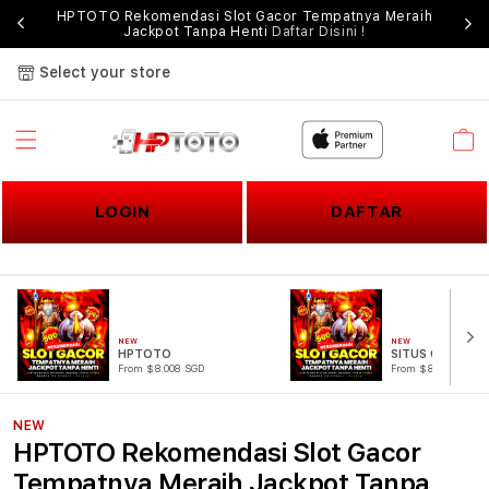
HPTOTO Rekomendasi Slot Gacor Tempatnya Meraih
Jackpot Tanpa Henti
Daftar Disini !
Select your store
Cart
LOGIN
DAFTAR
NEW
NEW
HPTOTO
SITUS GACOR
From $8.008 SGD
From $807.77 SGD
NEW
HPTOTO Rekomendasi Slot Gacor
Tempatnya Meraih Jackpot Tanpa