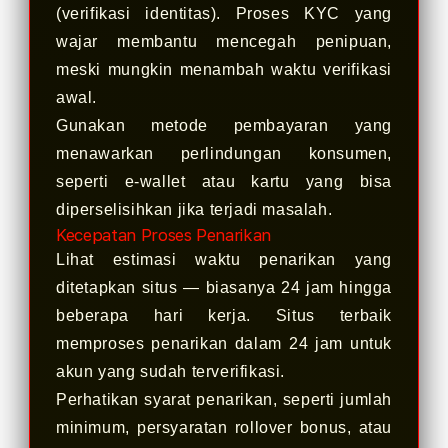
(verifikasi identitas). Proses KYC yang
wajar membantu mencegah penipuan,
meski mungkin menambah waktu verifikasi
awal.
Gunakan metode pembayaran yang
menawarkan perlindungan konsumen,
seperti e-wallet atau kartu yang bisa
diperselisihkan jika terjadi masalah.
Kecepatan Proses Penarikan
Lihat estimasi waktu penarikan yang
ditetapkan situs — biasanya 24 jam hingga
beberapa hari kerja. Situs terbaik
memproses penarikan dalam 24 jam untuk
akun yang sudah terverifikasi.
Perhatikan syarat penarikan, seperti jumlah
minimum, persyaratan rollover bonus, atau