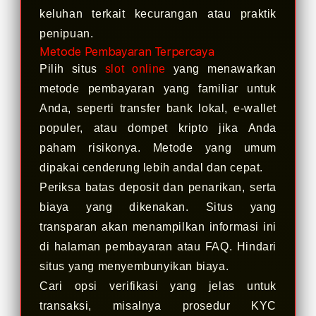
keluhan terkait kecurangan atau praktik
penipuan.
Metode Pembayaran Terpercaya
Pilih situs
slot online
yang menawarkan
metode pembayaran yang familiar untuk
Anda, seperti transfer bank lokal, e-wallet
populer, atau dompet kripto jika Anda
paham risikonya. Metode yang umum
dipakai cenderung lebih andal dan cepat.
Periksa batas deposit dan penarikan, serta
biaya yang dikenakan. Situs yang
transparan akan menampilkan informasi ini
di halaman pembayaran atau FAQ. Hindari
situs yang menyembunyikan biaya.
Cari opsi verifikasi yang jelas untuk
transaksi, misalnya prosedur KYC