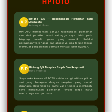
HPTOTO
bertanggung jawab dengan
menyadari bahwa permainan ini
mengandung risiko kehilangan uang.
Bintang 5/5 — Rekomendasi Permainan Yang
A P
Membantu
Ardiansyah Putra
HPTOTO memberikan banyak rekomendasi permainan
slot dari provider resmi sehingga saya tidak perlu
bingung memilih game yang menarik. Koleksi
permainannya lengkap dan aksesnya juga terasa lancar,
membuat pengalaman bermain menjadi lebih nyaman.
Bintang 5/5 Tampilan Simple Dan Responsif
B P
Bayu Prasetya
Saya suka karena HPTOTO selalu menghadirkan pilihan
slot yang beragam dengan tampilan yang mudah
dipahami. Rekomendasi game yang tersedia membantu
saya menemukan permainan favorit tanpa harus
mencarinya satu per satu.