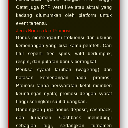
Catat juga RTP versi live atau aktual yang
kadang diumumkan oleh platform untuk
event tertentu.
Jenis Bonus dan Promosi
Bonus memengaruhi frekuensi dan ukuran
kemenangan yang bisa kamu peroleh. Cari
fitur seperti free spins, wild bertumpuk,
respin, dan putaran bonus bertingkat.
Periksa syarat taruhan (wagering) dan
batasan kemenangan pada promosi.
Promosi tanpa persyaratan ketat memberi
keuntungan nyata; promosi dengan syarat
tinggi seringkali sulit diuangkan.
Bandingkan juga bonus deposit, cashback,
dan turnamen. Cashback melindungi
sebagian rugi, sedangkan turnamen