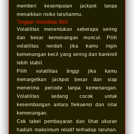
memberi kesempatan jackpot tanpa
menaikkan risiko taruhanmu.
Tingkat Volatilitas Slot
Volatilitas menentukan seberapa sering
dan besar kemenangan muncul. Pilih
volatilitas rendah jika kamu ingin
kemenangan kecil yang sering dan bankroll
lebih stabil.
Pilih volatilitas tinggi jika kamu
menargetkan jackpot besar dan siap
menerima periode tanpa kemenangan.
Volatilitas sedang cocok untuk
keseimbangan antara frekuensi dan nilai
kemenangan.
Cek tabel pembayaran dan lihat ukuran
hadiah maksimum relatif terhadap taruhan.