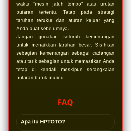
waktu “mesin jatuh tempo” atau urutan
putaran tertentu. Tetap pada strategi
taruhan terukur dan aturan keluar yang
Anda buat sebelumnya.
Jangan gunakan seluruh kemenangan
untuk menaikkan taruhan besar. Sisihkan
sebagian kemenangan sebagai cadangan
atau tarik sebagian untuk memastikan Anda
tetap di kendali meskipun serangkaian
putaran buruk muncul.
FAQ
Apa itu HPTOTO?