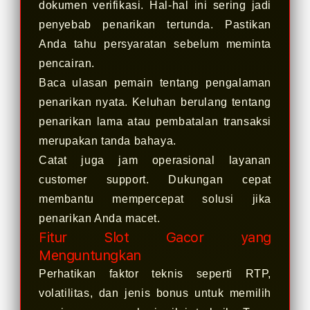
dokumen verifikasi. Hal-hal ini sering jadi
penyebab penarikan tertunda. Pastikan
Anda tahu persyaratan sebelum meminta
pencairan.
Baca ulasan pemain tentang pengalaman
penarikan nyata. Keluhan berulang tentang
penarikan lama atau pembatalan transaksi
merupakan tanda bahaya.
Catat juga jam operasional layanan
customer support. Dukungan cepat
membantu mempercepat solusi jika
penarikan Anda macet.
Fitur Slot Gacor yang
Menguntungkan
Perhatikan faktor teknis seperti RTP,
volatilitas, dan jenis bonus untuk memilih