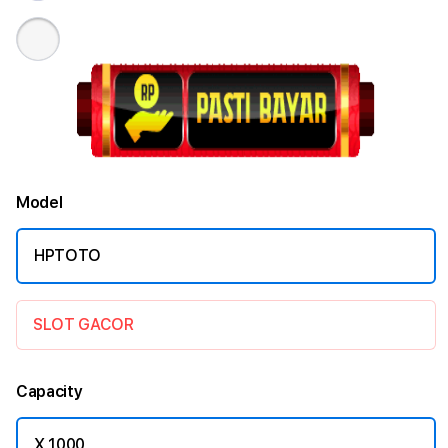
Model
HPTOTO
SLOT GACOR
Capacity
X 1000