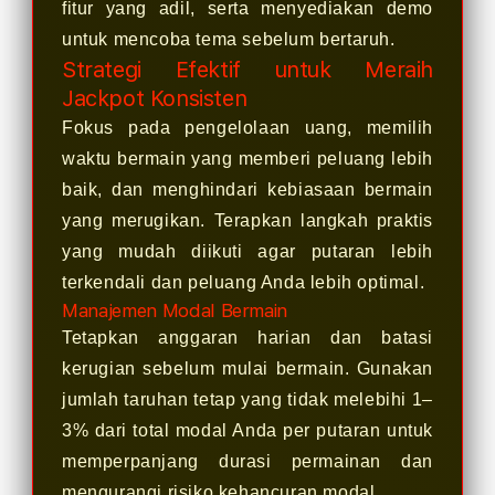
fitur yang adil, serta menyediakan demo
untuk mencoba tema sebelum bertaruh.
Strategi Efektif untuk Meraih
Jackpot Konsisten
Fokus pada pengelolaan uang, memilih
waktu bermain yang memberi peluang lebih
baik, dan menghindari kebiasaan bermain
yang merugikan. Terapkan langkah praktis
yang mudah diikuti agar putaran lebih
terkendali dan peluang Anda lebih optimal.
Manajemen Modal Bermain
Tetapkan anggaran harian dan batasi
kerugian sebelum mulai bermain. Gunakan
jumlah taruhan tetap yang tidak melebihi 1–
3% dari total modal Anda per putaran untuk
memperpanjang durasi permainan dan
mengurangi risiko kehancuran modal.