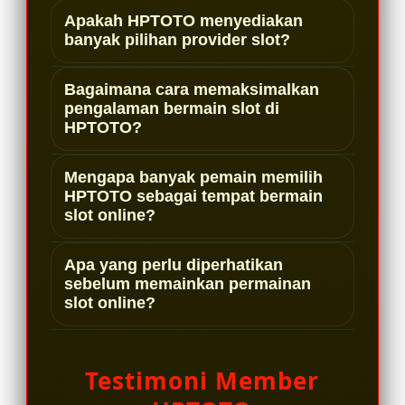
HPTOTO merupakan sebuah
Apakah HPTOTO menyediakan
platform bandar slot online yang
banyak pilihan provider slot?
menyediakan berbagai pilihan
Ya, HPTOTO menawarkan beragam
permainan slot gacor dari sejumlah
Bagaimana cara memaksimalkan
provider slot populer dengan koleksi
pengalaman bermain slot di
provider yang tersedia di dalam
HPTOTO?
permainan yang lengkap, sehingga
layanannya.
pemain dapat memilih game sesuai
Pemain disarankan memahami fitur
Mengapa banyak pemain memilih
preferensi dan gaya bermain masing-
setiap permainan, mengatur modal
HPTOTO sebagai tempat bermain
masing.
slot online?
dengan bijak, memilih game yang
sesuai, serta memanfaatkan bonus
Karena HPTOTO menawarkan
Apa yang perlu diperhatikan
atau promosi yang tersedia untuk
tampilan yang responsif, proses
sebelum memainkan permainan
menambah pengalaman bermain.
slot online?
transaksi yang praktis, pilihan
permainan yang beragam, serta
Penting untuk memahami aturan
layanan yang dapat diakses kapan
permainan, menetapkan batas
Testimoni Member
saja melalui berbagai perangkat.
pengeluaran, serta bermain secara