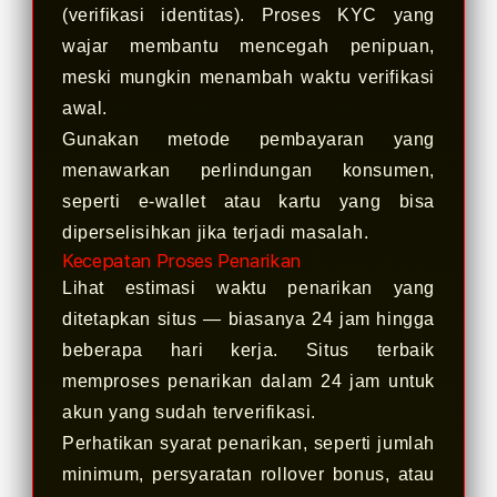
(verifikasi identitas). Proses KYC yang
wajar membantu mencegah penipuan,
meski mungkin menambah waktu verifikasi
awal.
Gunakan metode pembayaran yang
menawarkan perlindungan konsumen,
seperti e-wallet atau kartu yang bisa
diperselisihkan jika terjadi masalah.
Kecepatan Proses Penarikan
Lihat estimasi waktu penarikan yang
ditetapkan situs — biasanya 24 jam hingga
beberapa hari kerja. Situs terbaik
memproses penarikan dalam 24 jam untuk
akun yang sudah terverifikasi.
Perhatikan syarat penarikan, seperti jumlah
minimum, persyaratan rollover bonus, atau