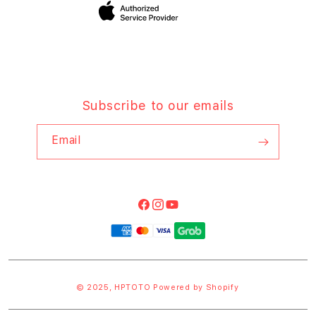
Site Terms of Use
Subscribe to our emails
Email
Facebook
Instagram
YouTube
Payment
methods
© 2025,
HPTOTO
Powered by Shopify