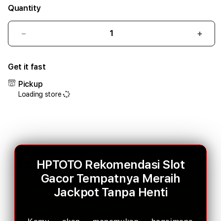
Quantity
Decrease
Incr
quantity
quant
for
for
Get it fast
Pickup
Loading store
HPTOTO Rekomendasi Slot
Gacor Tempatnya Meraih
Jackpot Tanpa Henti