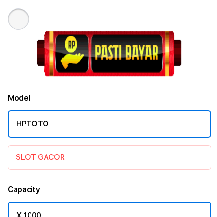
Model
HPTOTO
SLOT GACOR
Capacity
X 1000