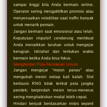
sampai tinggi bila Anda bermain online.
Operator sering mengaktifkan promosi atau
menyesuaikan volatilitas saat traffic banyak
untuk menarik pemain.
Jangan bermain saat emosional atau lelah.
Keputusan impulsif cenderung membuat
Anda menaikkan taruhan untuk mengejar
kerugian. Istirahat dan tentukan waktu
bermain ketika Anda bisa fokus.
Menghindari Pola Permainan Umum
Jangan mengejar “mesin panas” atau
mengubah mesin setiap kali kalah. Slot
berbasis RNG tidak terikat pola jangka
pendek; berpindah mesin terus-menerus
sering menghabiskan modal lebih cepat.
Hindari berjudi berdasarkan mitos seperti