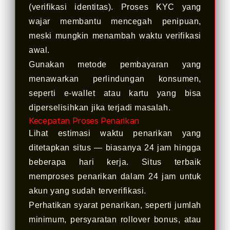
(verifikasi identitas). Proses KYC yang
wajar membantu mencegah penipuan,
meski mungkin menambah waktu verifikasi
awal.
Gunakan metode pembayaran yang
menawarkan perlindungan konsumen,
seperti e-wallet atau kartu yang bisa
diperselisihkan jika terjadi masalah.
Kecepatan Proses Penarikan
Lihat estimasi waktu penarikan yang
ditetapkan situs — biasanya 24 jam hingga
beberapa hari kerja. Situs terbaik
memproses penarikan dalam 24 jam untuk
akun yang sudah terverifikasi.
Perhatikan syarat penarikan, seperti jumlah
minimum, persyaratan rollover bonus, atau