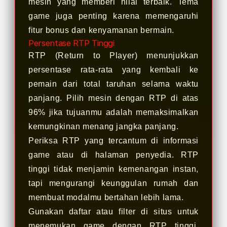
mesin yang memberi nilai terbaik. Tema
game juga penting karena memengaruhi
fitur bonus dan kenyamanan bermain.
Persentase RTP Tinggi
RTP (Return to Player) menunjukkan
persentase rata‑rata yang kembali ke
pemain dari total taruhan selama waktu
panjang. Pilih mesin dengan RTP di atas
96% jika tujuanmu adalah memaksimalkan
kemungkinan menang jangka panjang.
Periksa RTP yang tercantum di informasi
game atau di halaman penyedia. RTP
tinggi tidak menjamin kemenangan instan,
tapi mengurangi keunggulan rumah dan
membuat modalmu bertahan lebih lama.
Gunakan daftar atau filter di situs untuk
menemukan game dengan RTP tinggi.