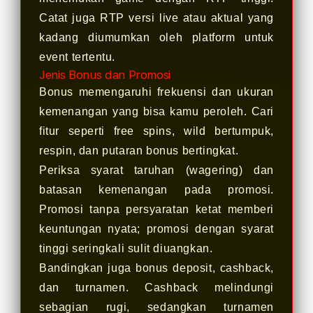
Catat juga RTP versi live atau aktual yang
kadang diumumkan oleh platform untuk
event tertentu.
Jenis Bonus dan Promosi
Bonus memengaruhi frekuensi dan ukuran
kemenangan yang bisa kamu peroleh. Cari
fitur seperti free spins, wild bertumpuk,
respin, dan putaran bonus bertingkat.
Periksa syarat taruhan (wagering) dan
batasan kemenangan pada promosi.
Promosi tanpa persyaratan ketat memberi
keuntungan nyata; promosi dengan syarat
tinggi seringkali sulit diuangkan.
Bandingkan juga bonus deposit, cashback,
dan turnamen. Cashback melindungi
sebagian rugi, sedangkan turnamen