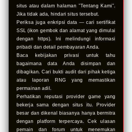
situs atau dalam halaman "Tentang Kami".
Jika tidak ada, hindari situs tersebut.
Periksa juga enkripsi data — cari sertifikat
SSL (ikon gembok dan alamat yang dimulai
dengan https). Ini melindungi informasi
pribadi dan detail pembayaran Anda.
Baca kebijakan privasi untuk tahu
bagaimana data Anda disimpan dan
dibagikan. Cari bukti audit dari pihak ketiga
atau laporan RNG yang memastikan
permainan adil.
Perhatikan reputasi provider game yang
bekerja sama dengan situs itu. Provider
besar dan dikenal biasanya hanya bermitra
dengan platform terpercaya. Cek ulasan
pemain dan forum untuk menemukan