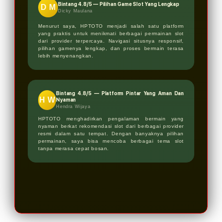
Bintang 4.8/5 — Pilihan Game Slot Yang Lengkap
D M
Dicky Maulana
Menurut saya, HPTOTO menjadi salah satu platform
yang praktis untuk menikmati berbagai permainan slot
dari provider terpercaya. Navigasi situsnya responsif,
pilihan gamenya lengkap, dan proses bermain terasa
lebih menyenangkan.
Bintang 4.8/5 — Platform Pintar Yang Aman Dan
H W
Nyaman
Hendra Wijaya
HPTOTO menghadirkan pengalaman bermain yang
nyaman berkat rekomendasi slot dari berbagai provider
resmi dalam satu tempat. Dengan banyaknya pilihan
permainan, saya bisa mencoba berbagai tema slot
tanpa merasa cepat bosan.