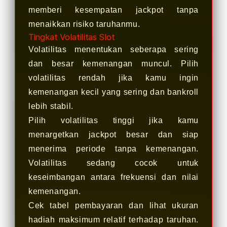
memberi kesempatan jackpot tanpa
menaikkan risiko taruhanmu.
Tingkat Volatilitas Slot
Volatilitas menentukan seberapa sering
dan besar kemenangan muncul. Pilih
volatilitas rendah jika kamu ingin
kemenangan kecil yang sering dan bankroll
lebih stabil.
Pilih volatilitas tinggi jika kamu
menargetkan jackpot besar dan siap
menerima periode tanpa kemenangan.
Volatilitas sedang cocok untuk
keseimbangan antara frekuensi dan nilai
kemenangan.
Cek tabel pembayaran dan lihat ukuran
hadiah maksimum relatif terhadap taruhan.