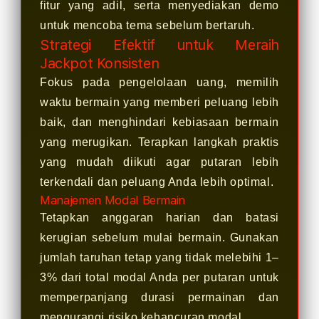
fitur yang adil, serta menyediakan demo
untuk mencoba tema sebelum bertaruh.
Strategi Efektif untuk Meraih
Jackpot Konsisten
Fokus pada pengelolaan uang, memilih
waktu bermain yang memberi peluang lebih
baik, dan menghindari kebiasaan bermain
yang merugikan. Terapkan langkah praktis
yang mudah diikuti agar putaran lebih
terkendali dan peluang Anda lebih optimal.
Manajemen Modal Bermain
Tetapkan anggaran harian dan batasi
kerugian sebelum mulai bermain. Gunakan
jumlah taruhan tetap yang tidak melebihi 1–
3% dari total modal Anda per putaran untuk
memperpanjang durasi permainan dan
mengurangi risiko kehancuran modal.