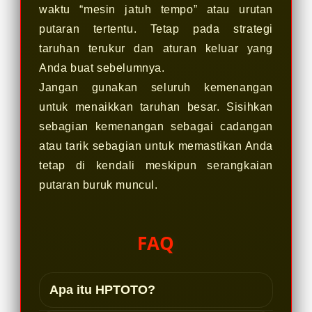
waktu “mesin jatuh tempo” atau urutan
putaran tertentu. Tetap pada strategi
taruhan terukur dan aturan keluar yang
Anda buat sebelumnya.
Jangan gunakan seluruh kemenangan
untuk menaikkan taruhan besar. Sisihkan
sebagian kemenangan sebagai cadangan
atau tarik sebagian untuk memastikan Anda
tetap di kendali meskipun serangkaian
putaran buruk muncul.
FAQ
Apa itu HPTOTO?