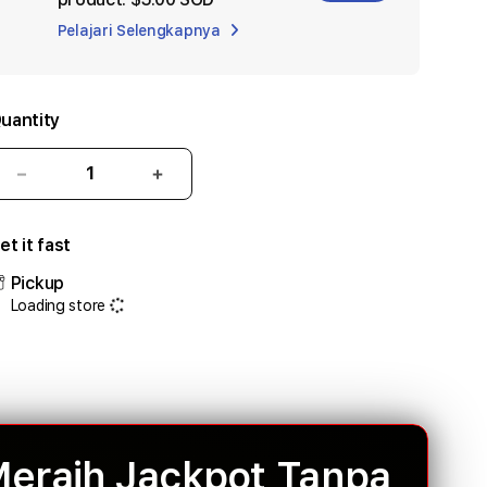
Apple
Pelajari Selengkapnya
Care
uantity
Decrease
Increase
quantity
quantity
for
for
et it fast
Pickup
Loading store
eraih Jackpot Tanpa