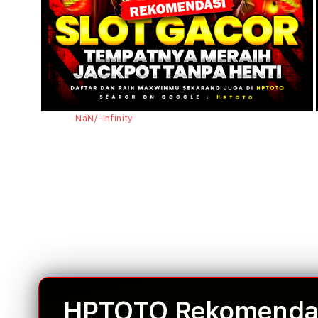
Open
Open
Open
of
NaN
/
-Infinity
media
media
media
4
6
8
in
in
in
modal
modal
modal
HPTOTO Rekomendasi