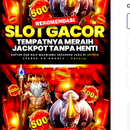
C
Open
media
3
in
modal